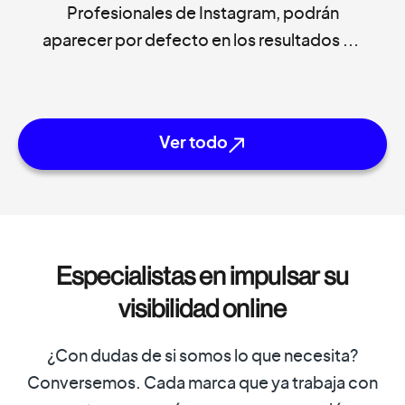
Profesionales de Instagram, podrán
aparecer por defecto en los resultados de
Google. Si usa esta red social para
promocionar productos, servicios o su
marca personal, dicha actualización puede
Ver todo
abrirle nuevas oportunidades de negocio.
En este artículo le contamos qué […]
Especialistas en impulsar su
visibilidad online
¿Con dudas de si somos lo que necesita?
Conversemos. Cada marca que ya trabaja con