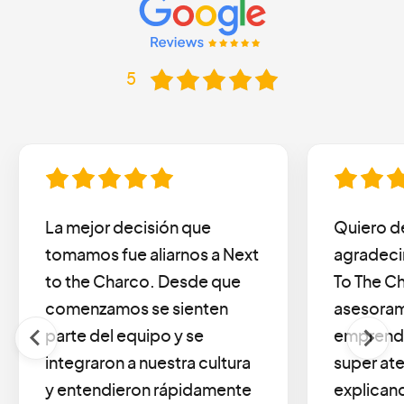
5
La mejor decisión que
Quiero de
tomamos fue aliarnos a Next
agradeci
to the Charco. Desde que
To The C
comenzamos se sienten
asesoram
parte del equipo y se
emprendi
integraron a nuestra cultura
super ate
y entendieron rápidamente
explicand