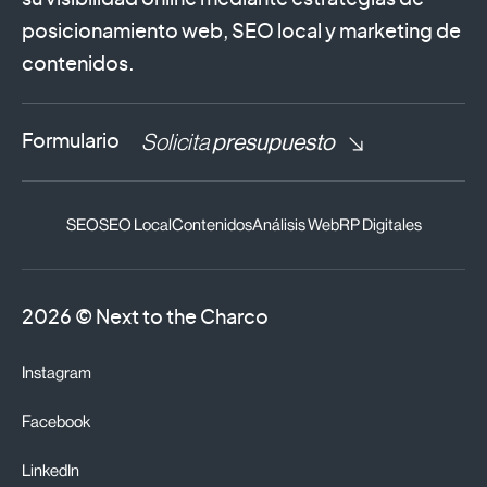
su visibilidad online mediante estrategias de
posicionamiento web, SEO local y marketing de
contenidos.
Solicita
presupuesto
Formulario
SEO
SEO Local
Contenidos
Análisis Web
RP Digitales
2026 © Next to the Charco
Instagram
Facebook
LinkedIn