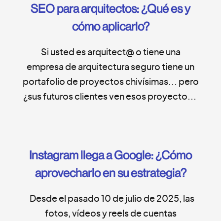
SEO para arquitectos: ¿Qué es y
tiene […]
cómo aplicarlo?
Si usted es arquitect@ o tiene una
empresa de arquitectura seguro tiene un
portafolio de proyectos chivísimas… pero
¿sus futuros clientes ven esos proyectos y
lo encuentran en Internet? Según datos al
30 de julio de 2025, en Costa Rica existen
2154 empresas inscritas en el Colegio
Instagram llega a Google: ¿Cómo
Federado de Ingenieros y de
Arquitectos —el 49,21 % en […]
aprovecharlo en su estrategia?
Desde el pasado 10 de julio de 2025, las
fotos, vídeos y reels de cuentas