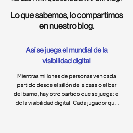
productos al alcance de
Lo que sabemos, lo compartimos
nuestros huéspedes desde
canales digitales.
en nuestro blog.
Así se juega el mundial de la
visibilidad digital
Mientras millones de personas ven cada
partido desde el sillón de la casa o el bar
del barrio, hay otro partido que se juega: el
de la visibilidad digital. Cada jugador que
se vuelve viral, cada historia, cada partido,
genera un pico inmenso de búsquedas en
múltiples temas y cada uno de esos picos