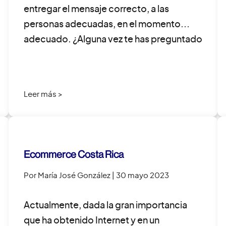
entregar el mensaje correcto, a las
personas adecuadas, en el momento
adecuado. ¿Alguna vez te has preguntado
cómo las empresas llegan a su público
objetivo de […]
Leer más >
Ecommerce Costa Rica
Por María José González
| 30 mayo 2023
Actualmente, dada la gran importancia
que ha obtenido Internet y en un