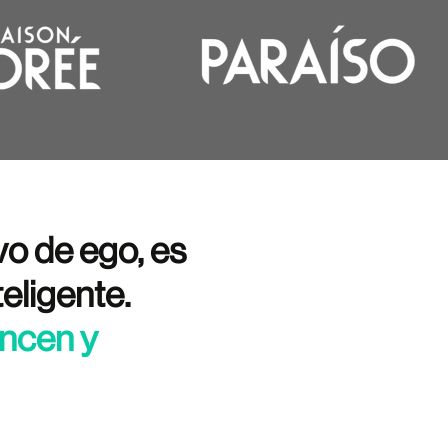
vo de ego, es
eligente.
encen y