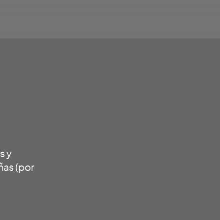
s y
ñas (por